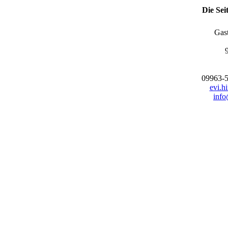
Die Sei
Gas
09963-5
evi.hi
info